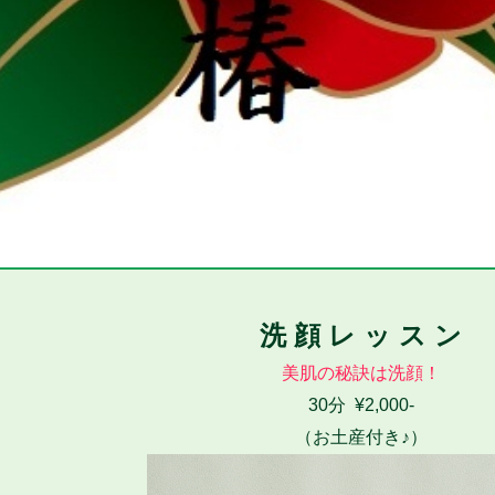
洗 顔 レ ッ ス ン
美肌の秘訣は洗顔！
30分 ¥2,000-
（お土産付き♪）