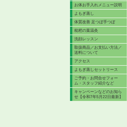
お体お手入れメニュー説明
よもぎ蒸し
体質改善 足つぼ手つぼ
枇杷の葉温灸
洗顔レッスン
取扱商品／お支払い方法／
送料について
アクセス
よもぎ蒸しセットリース
ご予約・お問合せフォー
ム・スタッフ紹介など
キャンペーンなどのお知ら
せ【令和7年5月22日最新】